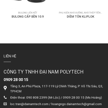
BULONG LIÊN KẾT
PHỤ KIỆN NHÀ XƯỞNG, NHÀ THÉP TIỀN CHẾ
BULONG CẤP BỀN 10.9
DIỀM TÔN KLIPLOK
LIÊN HỆ
CÔNG TY TNHH ĐẠI NAM POLYTECH
0909 28 00 15
Tầng 3, An Phú Plaza, 117-119 Lý Chính Thắng, P. Võ Thị Sáu, Q3,
TPHCM
Điện thoại: 090 808 2399 (Mr Lộc) / 0909 28 00 15 (Ms Hoàng)
loc.tran@dainamtech.com
/
hoangngo.dainamtech@gmail.com