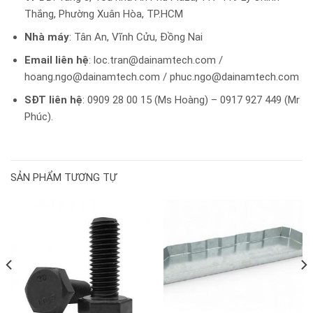
Thắng, Phường Xuân Hòa, TP.HCM
Nhà máy
: Tân An, Vĩnh Cửu, Đồng Nai
Email liên hệ
:
loc.tran@dainamtech.com
/
hoang.ngo@dainamtech.com
/
phuc.ngo@dainamtech.com
SĐT liên hệ
: 0909 28 00 15 (Ms Hoàng) – 0917 927 449 (Mr
Phúc).
SẢN PHẨM TƯƠNG TỰ