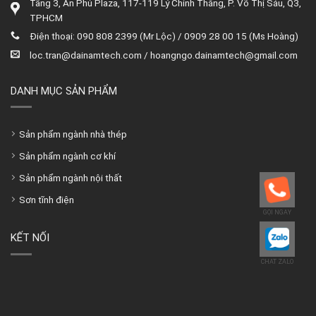
Tầng 3, An Phú Plaza, 117-119 Lý Chính Thắng, P. Võ Thị Sáu, Q3,
TPHCM
Điện thoại: 090 808 2399 (Mr Lộc) / 0909 28 00 15 (Ms Hoàng)
loc.tran@dainamtech.com
/
hoangngo.dainamtech@gmail.com
DANH MỤC SẢN PHẨM
Sản phẩm ngành nhà thép
Sản phẩm ngành cơ khí
Sản phẩm ngành nội thất
Sơn tĩnh điện
GỌI NGAY
KẾT NỐI
CHAT ZALO