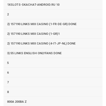
1XSLOTS-SKACHAT-ANDROID.RU 10
2
2) 157190 LINKS MIX CASINO (1-FR-DE-GR) DONE
2) 157190 LINKS MIX CASINO (1-GR)1
2) 157190 LINKS MIX CASINO (4-IT-JP-NL) DONE
3) 55 LINKS ENGLISH ONLYFANS DONE
5
6
7
8
800A 200BA Z