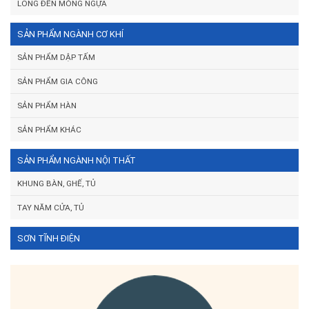
LONG ĐỀN MÓNG NGỰA
SẢN PHẨM NGÀNH CƠ KHÍ
SẢN PHẨM DẬP TẤM
SẢN PHẨM GIA CÔNG
SẢN PHẨM HÀN
SẢN PHẨM KHÁC
SẢN PHẨM NGÀNH NỘI THẤT
KHUNG BÀN, GHẾ, TỦ
TAY NĂM CỬA, TỦ
SƠN TĨNH ĐIỆN