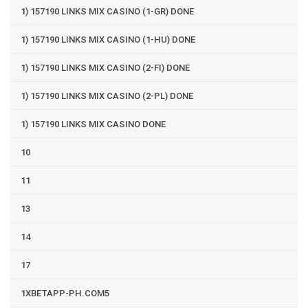
1) 157190 LINKS MIX CASINO (1-GR) DONE
1) 157190 LINKS MIX CASINO (1-HU) DONE
1) 157190 LINKS MIX CASINO (2-FI) DONE
1) 157190 LINKS MIX CASINO (2-PL) DONE
1) 157190 LINKS MIX CASINO DONE
10
11
13
14
17
1XBETAPP-PH.COM5