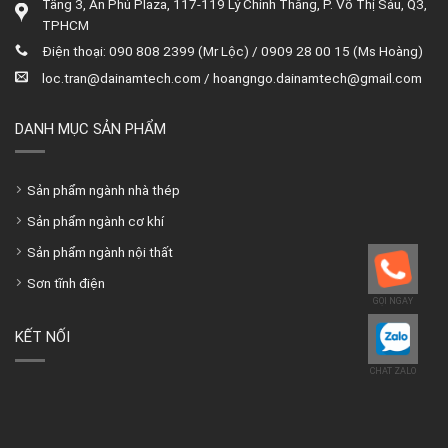
Tầng 3, An Phú Plaza, 117-119 Lý Chính Thắng, P. Võ Thị Sáu, Q3,
TPHCM
Điện thoại: 090 808 2399 (Mr Lộc) / 0909 28 00 15 (Ms Hoàng)
loc.tran@dainamtech.com
/
hoangngo.dainamtech@gmail.com
DANH MỤC SẢN PHẨM
Sản phẩm ngành nhà thép
Sản phẩm ngành cơ khí
Sản phẩm ngành nội thất
Sơn tĩnh điện
GỌI NGAY
KẾT NỐI
CHAT ZALO