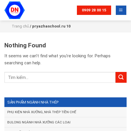
Skip
to
0909 28 00 15
content
Trang chủ
/
pryazhaschool.ru 10
Nothing Found
It seems we can’t find what you’re looking for. Perhaps
searching can help.
SẢN PHẨM NGÀNH NHÀ THÉP
PHỤ KIỆN NHÀ XƯỞNG, NHÀ THÉP TIỀN CHẾ
BULONG NGÀNH NHÀ XƯỞNG CÁC LOẠI