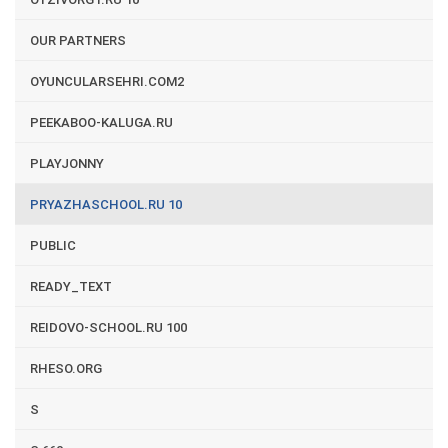
OUR PARTNERS
OYUNCULARSEHRI.COM2
PEEKABOO-KALUGA.RU
PLAYJONNY
PRYAZHASCHOOL.RU 10
PUBLIC
READY_TEXT
REIDOVO-SCHOOL.RU 100
RHESO.ORG
S