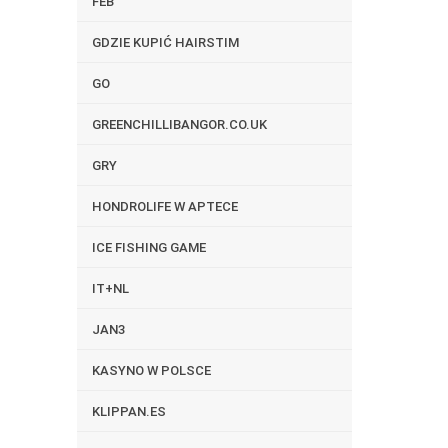
FEB
GDZIE KUPIĆ HAIRSTIM
GO
GREENCHILLIBANGOR.CO.UK
GRY
HONDROLIFE W APTECE
ICE FISHING GAME
IT+NL
JAN3
KASYNO W POLSCE
KLIPPAN.ES