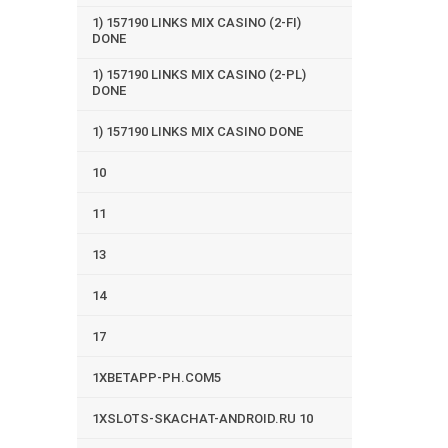
1) 157190 LINKS MIX CASINO (2-FI)
DONE
1) 157190 LINKS MIX CASINO (2-PL)
DONE
1) 157190 LINKS MIX CASINO DONE
10
11
13
14
17
1XBETAPP-PH.COM5
1XSLOTS-SKACHAT-ANDROID.RU 10