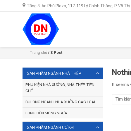
Skip
Tầng 3, An Phú Plaza, 117-119 Lý Chính Thắng, P. Võ Th
to
content
Trang chủ
/
S Post
Nothi
SẢN PHẨM NGÀNH NHÀ THÉP
It seems w
PHỤ KIỆN NHÀ XƯỞNG, NHÀ THÉP TIỀN
CHẾ
BULONG NGÀNH NHÀ XƯỞNG CÁC LOẠI
LONG ĐỀN MÓNG NGỰA
SẢN PHẨM NGÀNH CƠ KHÍ