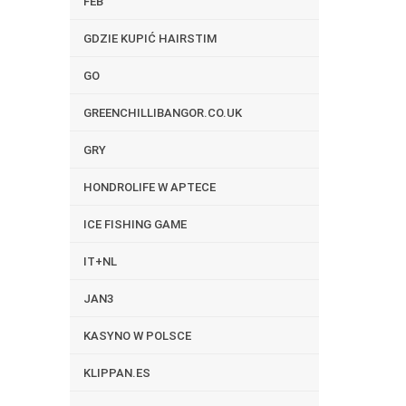
FEB
GDZIE KUPIĆ HAIRSTIM
GO
GREENCHILLIBANGOR.CO.UK
GRY
HONDROLIFE W APTECE
ICE FISHING GAME
IT+NL
JAN3
KASYNO W POLSCE
KLIPPAN.ES