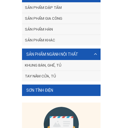
SẢN PHẨM DẬP TẤM
SẢN PHẨM GIA CÔNG
SẢN PHẨM HÀN
SẢN PHẨM KHÁC
SẢN PHẨM NGÀNH NỘI THẤT
KHUNG BÀN, GHẾ, TỦ
TAY NĂM CỬA, TỦ
SƠN TĨNH ĐIỆN