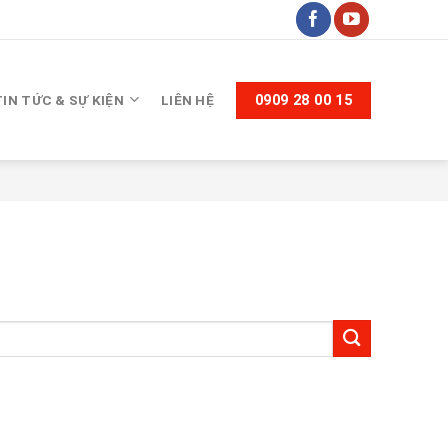
0909 28 00 15
TIN TỨC & SỰ KIỆN
LIÊN HỆ