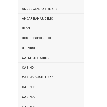
ADOBE GENERATIVE AI 8
ANDAR BAHAR DEMO
BLOG
BOU-SOSH10.RU 10
BT PROD
CAI SHEN FISHING
CASINO
CASINO OHNE LUGAS
CASINO1
CASINO2
CASINO3