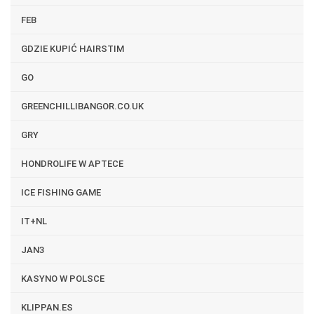
FEB
GDZIE KUPIĆ HAIRSTIM
GO
GREENCHILLIBANGOR.CO.UK
GRY
HONDROLIFE W APTECE
ICE FISHING GAME
IT+NL
JAN3
KASYNO W POLSCE
KLIPPAN.ES