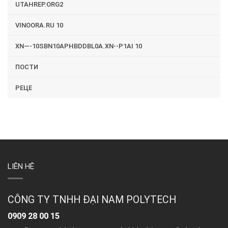
UTAHREP.ORG2
VINOORA.RU 10
XN—-10SBN10APHBDDBL0A.XN--P1AI 10
ПОСТИ
РЕЦЕ
LIÊN HỆ
CÔNG TY TNHH ĐẠI NAM POLYTECH
0909 28 00 15