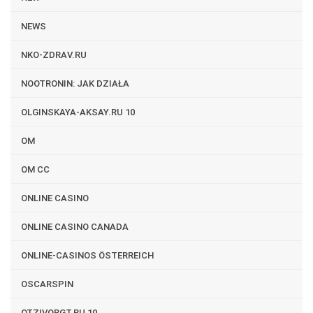
NEWS
NKO-ZDRAV.RU
NOOTRONIN: JAK DZIAŁA
OLGINSKAYA-AKSAY.RU 10
OM
OM CC
ONLINE CASINO
ONLINE CASINO CANADA
ONLINE-CASINOS ÖSTERREICH
OSCARSPIN
OTZIVORGT.RU 10