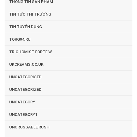
THÔNG TIN SẢN PHẨM
TIN TỨC THỊ TRƯỜNG
TIN TUYỂN DỤNG
TORG94.RU
TRICHOMIST FORTE W
UKCREAMS.CO.UK
UNCATEGORISED
UNCATEGORIZED
UNCATEGORY
UNCATEGORY1
UNCROSSABLE RUSH