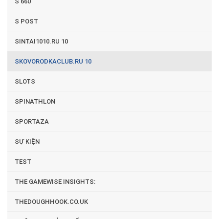
S 660
S POST
SINTAI1010.RU 10
SKOVORODKACLUB.RU 10
SLOTS
SPINATHLON
SPORTAZA
SỰ KIỆN
TEST
THE GAMEWISE INSIGHTS:
THEDOUGHHOOK.CO.UK