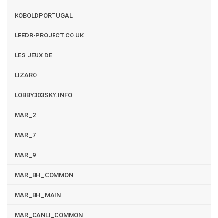
KOBOLDPORTUGAL
LEEDR-PROJECT.CO.UK
LES JEUX DE
LIZARO
LOBBY303SKY.INFO
MAR_2
MAR_7
MAR_9
MAR_BH_COMMON
MAR_BH_MAIN
MAR_CANLI_COMMON