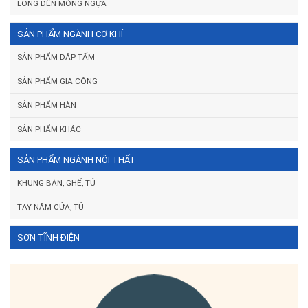
LONG ĐỀN MÓNG NGỰA
SẢN PHẨM NGÀNH CƠ KHÍ
SẢN PHẨM DẬP TẤM
SẢN PHẨM GIA CÔNG
SẢN PHẨM HÀN
SẢN PHẨM KHÁC
SẢN PHẨM NGÀNH NỘI THẤT
KHUNG BÀN, GHẾ, TỦ
TAY NĂM CỬA, TỦ
SƠN TĨNH ĐIỆN